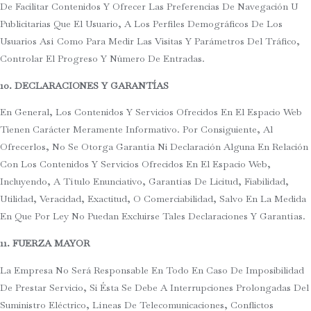
De Facilitar Contenidos Y Ofrecer Las Preferencias De Navegación U
Publicitarias Que El Usuario, A Los Perfiles Demográficos De Los
Usuarios Así Como Para Medir Las Visitas Y Parámetros Del Tráfico,
Controlar El Progreso Y Número De Entradas.
10. DECLARACIONES Y GARANTÍAS
En General, Los Contenidos Y Servicios Ofrecidos En El Espacio Web
Tienen Carácter Meramente Informativo. Por Consiguiente, Al
Ofrecerlos, No Se Otorga Garantía Ni Declaración Alguna En Relación
Con Los Contenidos Y Servicios Ofrecidos En El Espacio Web,
Incluyendo, A Título Enunciativo, Garantías De Licitud, Fiabilidad,
Utilidad, Veracidad, Exactitud, O Comerciabilidad, Salvo En La Medida
En Que Por Ley No Puedan Excluirse Tales Declaraciones Y Garantías.
11. FUERZA MAYOR
La Empresa No Será Responsable En Todo En Caso De Imposibilidad
De Prestar Servicio, Si Ésta Se Debe A Interrupciones Prolongadas Del
Suministro Eléctrico, Líneas De Telecomunicaciones, Conflictos