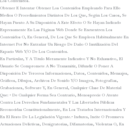
Los Contenidos.
Obtener E Intentar Obtener Los Contenidos Empleando Para Ello
Medios O Procedimientos Distintos De Los Que, Según Los Casos, Se
Hayan Puesto A Su Disposición A Este Efecto O Se Hayan Indicado
Expresamente En Las Páginas Web Donde Se Encuentren Los
Contenidos O, En General, De Los Que Se Empleen Habitualmente En
Internet Por No Entrañar Un Riesgo De Daño O Inutilización Del
Espacio Web Y/o De Los Contenidos.
En Particular, Y A Título Meramente Indicativo Y No Exhaustivo, El
Usuario Se Compromete A No Transmitir, Difundir O Poner A
Disposición De Terceros Informaciones, Datos, Contenidos, Mensajes,
Gráficos, Dibujos, Archivos De Sonido Y/o Imagen, Fotografías,
Grabaciones, Software Y, En General, Cualquier Clase De Material
Que: • De Cualquier Forma Sea Contrario, Menosprecie O Atente
Contra Los Derechos Fundamentales Y Las Libertades Públicas
Reconocidas Constitucionalmente, En Los Tratados Internacionales Y
En El Resto De La Legislación Vigente.• Induzca, Incite O Promueva
Actuaciones Delictivas, Denigratorias, Difamatorias, Violentas O, En