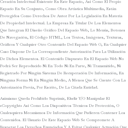
Creación Intelectual Existente En Este Espacio, Así Como El Propio
Espacio En Su Conjunto, Como Obra Artística Multimedia, Están
Protegidos Como Derechos De Autor Por La Legislación En Materia
De Propiedad Intelectual. La Empresa Es Titular De Los Elementos
Que Integran El Diseño Gráfico Del Espacio Web, Lo Menús, Botones
De Navegación, El Código HTML, Los Textos, Imágenes, Texturas,
Gráficos Y Cualquier Otro Contenido Del Espacio Web O, En Cualquier
Caso Dispone De La Correspondiente Autorización Para La Utilización
De Dichos Elementos. El Contenido Dispuesto En El Espacio Web No
Podrá Ser Reproducido Ni En Todo Ni En Parte, Ni Transmitido, Ni
Registrado Por Ningún Sistema De Recuperación De Información, En
Ninguna Forma Ni En Ningún Medio, A Menos Que Se Cuente Con La
Autorización Previa, Por Escrito, De La Citada Entidad.
Asimismo Queda Prohibido Suprimir, Eludir Y/o Manipular El
«copyright» Así Como Los Dispositivos Técnicos De Protección, O
Cualesquiera Mecanismos De Información Que Pudieren Contener Los
Contenidos. El Usuario De Este Espacio Web Se Compromete A
Respetar Los Derechos Enunciados Y A Evitar Cualquier Actuación Que