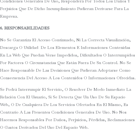
Condiciones Generales De Uso, Responderá Por Todos Los Daños Y
Perjuicios Que De Dicho Incumplimiento Pudieran Derivarse Para La
Empresa.
6. RESPONSABILIDADES
No Se Garantiza El Acceso Continuado, Ni La Correcta Visualización,
Descarga O Utilidad De Los Elementos E Informaciones Contenidas
En La Web Que Puedan Verse Impedidos, Dificultados O Interrumpidos
Por Factores O Circunstancias Que Están Fuera De Su Control. No Se
Hace Responsable De Las Decisiones Que Pudieran Adoptarse Como
Consecuencia Del Acceso A Los Contenidos O Informaciones Ofrecidas.
Se Podrá Interrumpir El Servicio, O Resolver De Modo Inmediato La
Relación Con El Usuario, Si Se Detecta Que Un Uso De Su Espacio
Web, O De Cualquiera De Los Servicios Ofertados En El Mismo, Es
Contrario A Las Presentes Condiciones Generales De Uso. No Nos
Hacemos Responsables Por Daños, Perjuicios, Pérdidas, Reclamaciones
O Gastos Derivados Del Uso Del Espacio Web.