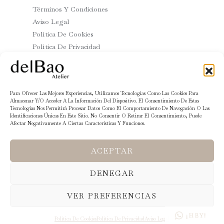
Términos Y Condiciones
Aviso Legal
Política De Cookies
Política De Privacidad
Acerca De
Novias
Para Ofrecer Las Mejores Experiencias, Utilizamos Tecnologías Como Las Cookies Para
Invitadas
Almacenar Y/o Acceder A La Información Del Dispositivo. El Consentimiento De Estas
Tecnologías Nos Permitirá Procesar Datos Como El Comportamiento De Navegación O Las
Colección Cápsula
Identificaciones Únicas En Este Sitio. No Consentir O Retirar El Consentimiento, Puede
Cita Previa
Afectar Negativamente A Ciertas Características Y Funciones.
Nosotros
ACEPTAR
DENEGAR
Copyright © 2026
VER PREFERENCIAS
Powered By DelBaoAtelier
¡HEY!
Política De Cookies
Política De Privacidad
Aviso Legal