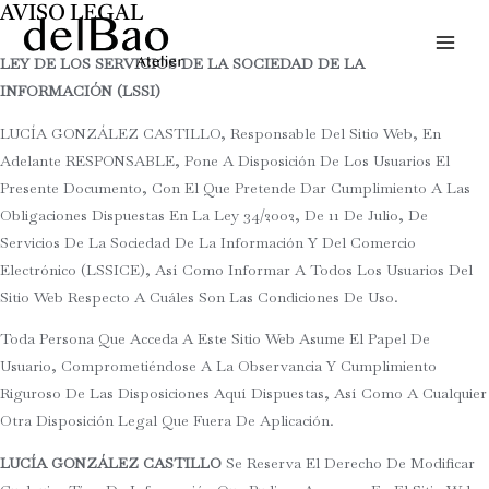
Ir
AVISO LEGAL
MAI
Al
ME
LEY DE LOS SERVICIOS DE LA SOCIEDAD DE LA
Contenido
INFORMACIÓN (LSSI)
LUCÍA GONZÁLEZ CASTILLO, Responsable Del Sitio Web, En
Adelante RESPONSABLE, Pone A Disposición De Los Usuarios El
Presente Documento, Con El Que Pretende Dar Cumplimiento A Las
Obligaciones Dispuestas En La Ley 34/2002, De 11 De Julio, De
Servicios De La Sociedad De La Información Y Del Comercio
Electrónico (LSSICE), Así Como Informar A Todos Los Usuarios Del
Sitio Web Respecto A Cuáles Son Las Condiciones De Uso.
Toda Persona Que Acceda A Este Sitio Web Asume El Papel De
Usuario, Comprometiéndose A La Observancia Y Cumplimiento
Riguroso De Las Disposiciones Aquí Dispuestas, Así Como A Cualquier
Otra Disposición Legal Que Fuera De Aplicación.
LUCÍA GONZÁLEZ CASTILLO
Se Reserva El Derecho De Modificar