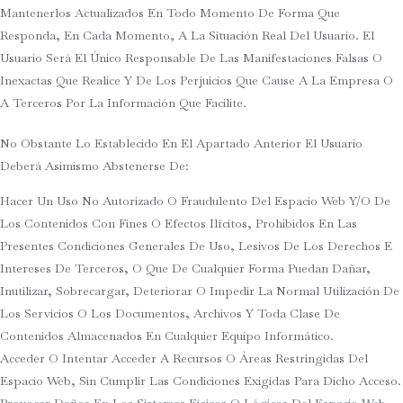
Mantenerlos Actualizados En Todo Momento De Forma Que
Responda, En Cada Momento, A La Situación Real Del Usuario. El
Usuario Será El Único Responsable De Las Manifestaciones Falsas O
Inexactas Que Realice Y De Los Perjuicios Que Cause A La Empresa O
A Terceros Por La Información Que Facilite.
No Obstante Lo Establecido En El Apartado Anterior El Usuario
Deberá Asimismo Abstenerse De:
Hacer Un Uso No Autorizado O Fraudulento Del Espacio Web Y/o De
Los Contenidos Con Fines O Efectos Ilícitos, Prohibidos En Las
Presentes Condiciones Generales De Uso, Lesivos De Los Derechos E
Intereses De Terceros, O Que De Cualquier Forma Puedan Dañar,
Inutilizar, Sobrecargar, Deteriorar O Impedir La Normal Utilización De
Los Servicios O Los Documentos, Archivos Y Toda Clase De
Contenidos Almacenados En Cualquier Equipo Informático.
Acceder O Intentar Acceder A Recursos O Áreas Restringidas Del
Espacio Web, Sin Cumplir Las Condiciones Exigidas Para Dicho Acceso.
Provocar Daños En Los Sistemas Físicos O Lógicos Del Espacio Web,